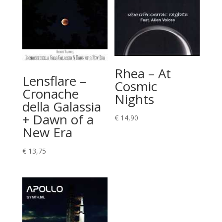
Rhea – At
Lensflare –
Cosmic
Cronache
Nights
della Galassia
+ Dawn of a
€
14,90
New Era
€
13,75