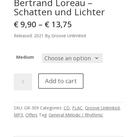
Bertrand Loreau –
Schatten und Lichter
Price
€
9,90
–
€
13,75
range:
€ 9,90
Released: 2021 By Groove Unlimited
through
€ 13,75
Medium
Bertrand
Add to cart
Loreau
-
Schatten
und
SKU:
GR-309
Categories:
CD
,
FLAC
,
Groove Unlimited
,
Lichter
MP3
,
Offers
Tag:
General Melodic / Rhythmic
quantity