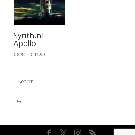
Synth.nl –
Apollo
Price
€
8,90
–
€
11,90
range:
€ 8,90
through
€ 11,90