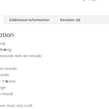
vom
dunklen
Kristall
quantity
Additional information
Reviews (0)
ption
ung
allk�nig
nisvolle Welt des Kristalls
s Kristalls
istalls
der Tr�ume
egel
 Kristall
nic music very cool!!