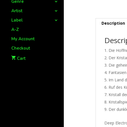
Genre
Artist
Label
Description
A-Z
Descri
My Account
Checkout
Die Hoffn
Der Krist
Cart
Die geheim
Fantasien
Im Land de
Ruf des Kr
Kristall 
Kristallspi
Der dunkle
Deep Electro