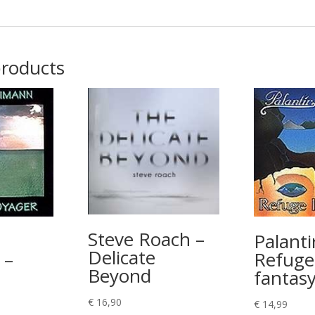
products
Steve Roach –
Palanti
Delicate
 –
Refuge
Beyond
fantas
€
16,90
€
14,99