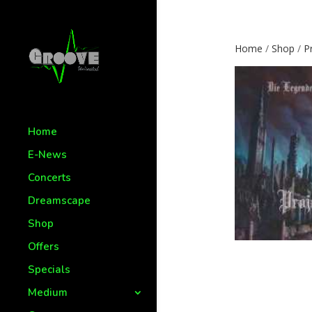
Home
/
Shop
/
P
Home
E-News
Concerts
Dreamscape
Shop
Offers
Specials
Medium