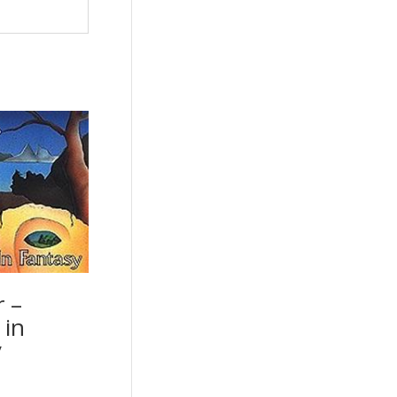
r –
 in
y