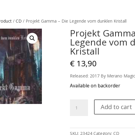
roduct
/
CD
/ Projekt Gamma – Die Legende vom dunklen Kristall
Projekt Gamma
Legende vom d
Kristall
€
13,90
Released: 2017 By Merano Magic
Available on backorder
Projekt
Add to cart
Gamma
-
Die
Legende
SKU:
23424
Category:
CD