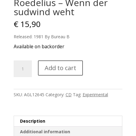
Roedelius – Wenn der
sudwind weht
€
15,90
Released: 1981 By Bureau B
Available on backorder
Roedelius
Add to cart
-
Wenn
der
sudwind
SKU:
AGL12645
Category:
CD
Tag:
Experimental
weht
quantity
Description
Additional information